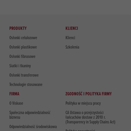
PRODUKTY
KLIENCI
Osłonki celulozowe
Klienci
Osłonki plastikowe
Szkolenia
Osłonki fibrusowe
Siatki i tkaniny
Osłonki transferowe
Technologie stosowane
FIRMA
ZGODNOŚĆ I POLITYKA FIRMY
O Viskase
Polityka w miejscu pracy
Społeczna odpowiedzialność
CA Ustawa o przejrzystości
biznesu
łańcuchów dostaw z 2010 r.
(Transparency in Supply Chains Act)
Odpowiedzialność środowiskowa