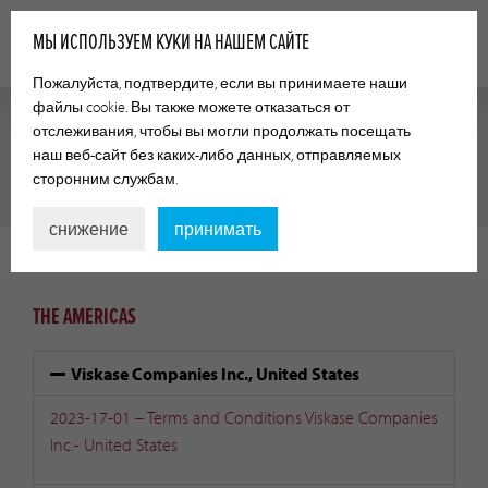
МЫ ИСПОЛЬЗУЕМ КУКИ НА НАШЕМ САЙТЕ
Пожалуйста, подтвердите, если вы принимаете наши
файлы cookie. Вы также можете отказаться от
отслеживания, чтобы вы могли продолжать посещать
наш веб-сайт без каких-либо данных, отправляемых
ПОЛОЖЕНИЯ И УСЛОВИЯ
сторонним службам.
снижение
принимать
THE AMERICAS
Viskase Companies Inc., United States
2023-17-01 – Terms and Conditions Viskase Companies
Inc.- United States