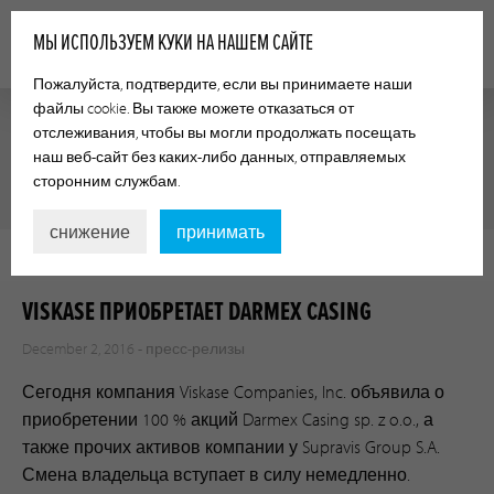
МЫ ИСПОЛЬЗУЕМ КУКИ НА НАШЕМ САЙТЕ
Пожалуйста, подтвердите, если вы принимаете наши
файлы cookie. Вы также можете отказаться от
отслеживания, чтобы вы могли продолжать посещать
наш веб-сайт без каких-либо данных, отправляемых
ПРЕСС-РЕЛИЗЫ
сторонним службам.
снижение
принимать
VISKASE ПРИОБРЕТАЕТ DARMEX CASING
December 2, 2016 -
пресс-релизы
Сегодня компания Viskase Companies, Inc. объявила о
приобретении 100 % акций Darmex Casing sp. z o.o., а
также прочих активов компании у Supravis Group S.A.
Смена владельца вступает в силу немедленно.