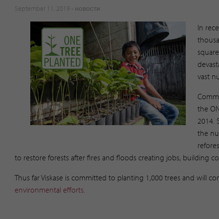
September 11, 2019 -
новости
In rec
thousa
square 
devast
vast n
Commit
the ON
2014. 
the nu
refore
to restore forests after fires and floods creating jobs, building 
Thus far Viskase is committed to planting 1,000 trees and will co
environmental efforts
. ​