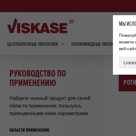
МЫ ИСПО
Пожалуйс
можете 
ЦЕЛЛЮЛОЗНЫЕ ОБОЛОЧКИ
ПОЛИАМИДНЫЕ ОБОЛОЧКИ
веб-сай
сниж
РУКОВОДСТВО ПО
ПРИМЕНЕНИЮ
РОТИ
Найдите нужный продукт для своей
области применения, пользуясь
приведенными ниже параметрами.
ОБЛАСТИ ПРИМЕНЕНИЯ: