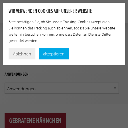
WIR VERWENDEN COOKIES AUF UNSERER WEBSITE
Bitte bestätigen Sie, ob Sie unsere Tracking-Cookies akzeptieren.
Sie können das Tracking auch ablehnen, sodass Sie unsere Website
weiterhin besuchen können, ohne dass Daten an Dienste Dritter
ANWENDUNGSLEITFADEN
gesendet werden.
Finden Sie mithilfe der unten stehenden Optionen das
Ablehnen
akzeptieren
korrekte Produkt für Ihre Anwendung
ANWENDUNGEN
GEBRATENE HÄHNCHEN