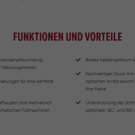
FUNKTIONEN UND VORTEILE
asserdampfdurchlässig,
Breites Kaliberspektrum li
r Mikroorganismen
Hochwertiger Druck mit b
ierungen für eine perfekte
optischen Anreiz sowohl 
Ihre Marke
Raffraupen sind mechanisch
Unterdrückung des Sch
omatischen Füllmaschinen
optionaler SEC- und BIO