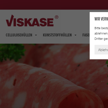
WIR VER
Bitte best
ablehnen,
CELLULOSEHÜLLEN
KUNSTSTOFFHÜLLEN
FASERDÄRME
Dritter g
Ableh