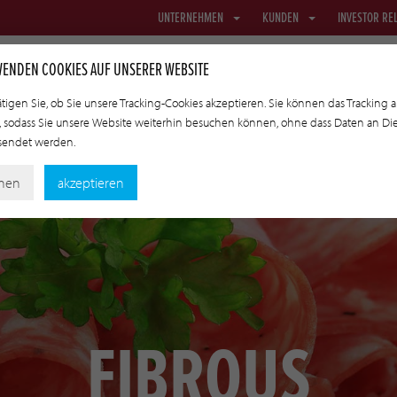
UNTERNEHMEN
KUNDEN
INVESTOR RE
WENDEN COOKIES AUF UNSERER WEBSITE
ätigen Sie, ob Sie unsere Tracking-Cookies akzeptieren. Sie können das Tracking 
 sodass Sie unsere Website weiterhin besuchen können, ohne dass Daten an Di
NETZE & TEXTIL
TRANSFERDÄRME
ANGEWANDTE TECHNOLOGI
esendet werden.
nen
akzeptieren
FIBROUS