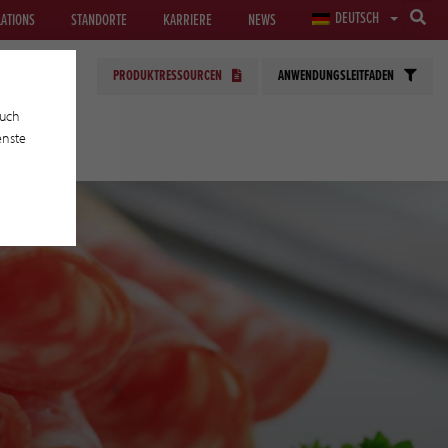
DEUTSCH
LATIONS
STANDORTE
KARRIERE
NEWS
PRODUKTRESSOURCEN
ANWENDUNGSLEITFADEN
auch
enste
EN