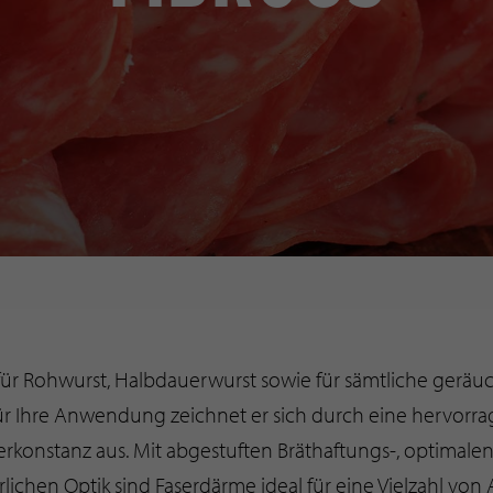
ür Rohwurst, Halbdauerwurst sowie für sämtliche geräu
r Ihre Anwendung zeichnet er sich durch eine hervor
berkonstanz aus. Mit abgestuften Bräthaftungs-, optimale
rlichen Optik sind Faserdärme ideal für eine Vielzahl v