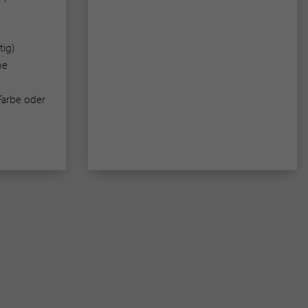
tig)
he
Farbe oder