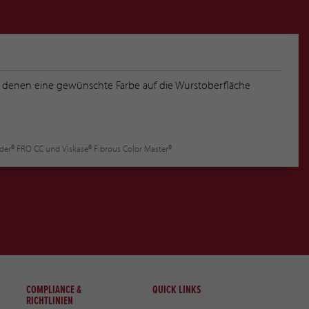
 denen eine gewünschte Farbe auf die Wurstoberfläche
er® FRO CC und Viskase® Fibrous Color Master®
COMPLIANCE &
QUICK LINKS
RICHTLINIEN