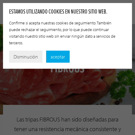
ESTAMOS UTILIZANDO COOKIES EN NUESTRO SITIO WEB.
Confirme si acepta nuestras cookies de seguimiento. También
puede rechazar el seguimiento, por lo que puede continuar
visitando nuestro sitio web sin enviar ningún dato a servicios de
terceros.
Disminución
aceptar
FIBROUS
Las tripas FIBROUS han sido diseñadas para
tener una resistencia mecánica consistente y