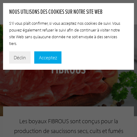
NOUS UTILISONS DES COOKIES SUR NOTRE SITE WEB
S'il vous plaît confirmer, si vous acceptez nos cookies de suivi. Vous
pouvez également refuser le suivi afin de continuer à visiter notre
site Web sans qu'aucune donnée ne soit envoyée à des services
tiers.
Déclin
Acceptez
FIBROUS
Les boyaux FIBROUS sont conçus pour la
production de saucissons secs, cuits et fumés