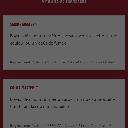
OPTIONS DE TRANSFERT
SMOKE MASTER®
Boyau idéal pour transférer aux saucissons / jambons une
couleur ou un goût de fumée
Regroupent:
Walsroder® FRO CLS et Viskase® Fibrous Smoke Master®
COLOR MASTER™
Boyau idéal pour donner un aspect unique au produit en
transférant la couleur souhaitée
Regroupent:
Walsroder® FRO CC et Viskase® Fibrous Color Master®