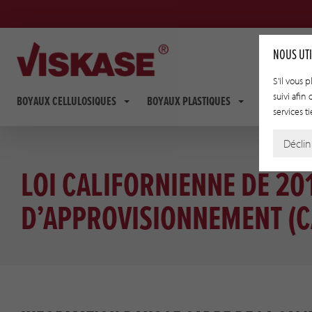
NOUS UTI
S'il vous 
suivi afin
BOYAUX CELLULOSIQUES
BOYAUX PLASTIQUES
BOYAUX FIB
services ti
Déclin
LOI CALIFORNIENNE DE 20
D’APPROVISIONNEMENT (C