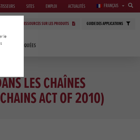
FRANÇAIS
STISSEURS
SITES
EMPLOI
ACTUALITÉS
RESSOURCES SUR LES PRODUITS
GUIDE DES APPLICATIONS
r le
es
LOGIES APPLIQUÉES
DANS LES CHAÎNES
CHAINS ACT OF 2010)