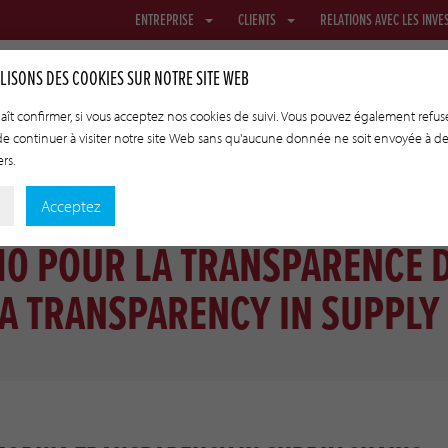
ENTREPRISE
CLIENTS
RELATIONS AVEC LES INVE
LISONS DES COOKIES SUR NOTRE SITE WEB
plaît confirmer, si vous acceptez nos cookies de suivi. Vous pouvez également refuse
 de continuer à visiter notre site Web sans qu'aucune donnée ne soit envoyée à d
ROUS
FILETS ET TEXTILES
BOYAUX DE TRANSFERT
TECHNO
ers.
Acceptez
10 POUR LA TRANSPARENCE 
A TRANSPARENCY IN SUPPLY 