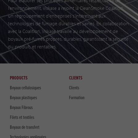
Pour élaborer ses procédés alimentaires respectueux de
l’environnement, Viskase a rejoint la CleanSmoke Coalition,
un regroupement d’entreprises s’intéressant aux
technologies de fumage durables et saines. En collaboration
avec la Coalition, Viskase travaille au développement de
boyaux pré-fumés propres, durables, garantissant la sécurité
du produit, et rentables.
PRODUCTS
CLIENTS
Boyaux cellulosiques
Clients
Boyaux plastiques
Formation
Boyaux Fibrous
Filets et textiles
Boyaux de transfert
Technologies appliquées