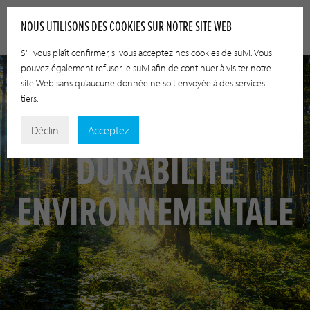
NOUS UTILISONS DES COOKIES SUR NOTRE SITE WEB
S'il vous plaît confirmer, si vous acceptez nos cookies de suivi. Vous
pouvez également refuser le suivi afin de continuer à visiter notre
site Web sans qu'aucune donnée ne soit envoyée à des services
tiers.
Déclin
Acceptez
DURABILITÉ
ENVIRONNEMENTALE