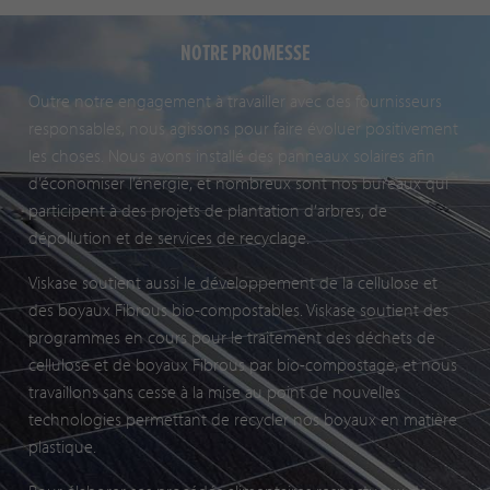
NOTRE PROMESSE
Outre notre engagement à travailler avec des fournisseurs
responsables, nous agissons pour faire évoluer positivement
les choses. Nous avons installé des panneaux solaires afin
d’économiser l’énergie, et nombreux sont nos bureaux qui
participent à des projets de plantation d’arbres, de
dépollution et de services de recyclage.
Viskase soutient aussi le développement de la cellulose et
des boyaux Fibrous bio-compostables. Viskase soutient des
programmes en cours pour le traitement des déchets de
cellulose et de boyaux Fibrous par bio-compostage, et nous
travaillons sans cesse à la mise au point de nouvelles
technologies permettant de recycler nos boyaux en matière
plastique.