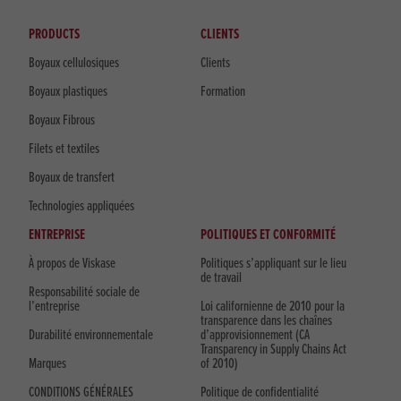
PRODUCTS
CLIENTS
Boyaux cellulosiques
Clients
Boyaux plastiques
Formation
Boyaux Fibrous
Filets et textiles
Boyaux de transfert
Technologies appliquées
ENTREPRISE
POLITIQUES ET CONFORMITÉ
À propos de Viskase
Politiques s’appliquant sur le lieu
de travail
Responsabilité sociale de
l’entreprise
Loi californienne de 2010 pour la
transparence dans les chaînes
Durabilité environnementale
d’approvisionnement (CA
Transparency in Supply Chains Act
Marques
of 2010)
CONDITIONS GÉNÉRALES
Politique de confidentialité