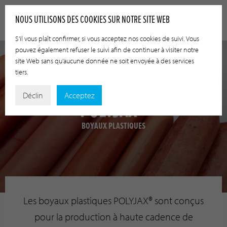
NOUS UTILISONS DES COOKIES SUR NOTRE SITE WEB
S'il vous plaît confirmer, si vous acceptez nos cookies de suivi. Vous
pouvez également refuser le suivi afin de continuer à visiter notre
site Web sans qu'aucune donnée ne soit envoyée à des services
tiers.
Déclin
Acceptez
POLYJAX®
BOYAUX PLASTIQUES
Les boyaux plastiques POLYJAX® sont conçus
pour la production à haute cadence de