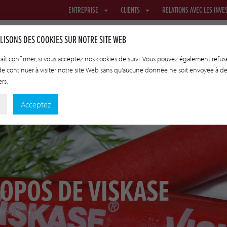
ENTREPRISE
CLIENTS
RELATIONS AVEC LES INVE
LISONS DES COOKIES SUR NOTRE SITE WEB
plaît confirmer, si vous acceptez nos cookies de suivi. Vous pouvez également refuse
 de continuer à visiter notre site Web sans qu'aucune donnée ne soit envoyée à d
ROUS
FILETS ET TEXTILES
BOYAUX DE TRANSFERT
TECHNO
ers.
Acceptez
OPOS DE VISKASE