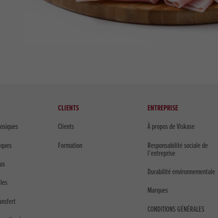
CLIENTS
ENTREPRISE
losiques
Clients
À propos de Viskase
iques
Formation
Responsabilité sociale de
l’entreprise
us
Durabilité environnementale
iles
Marques
ansfert
CONDITIONS GÉNÉRALES