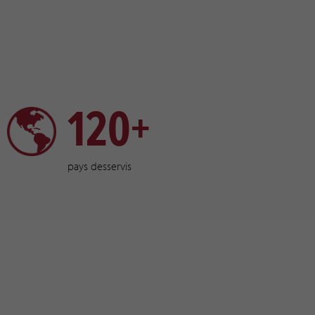
120+
pays desservis