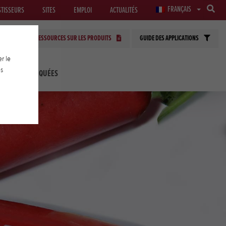
FRANÇAIS
STISSEURS
SITES
EMPLOI
ACTUALITÉS
RESSOURCES SUR LES PRODUITS
GUIDE DES APPLICATIONS
r le
es
LOGIES APPLIQUÉES