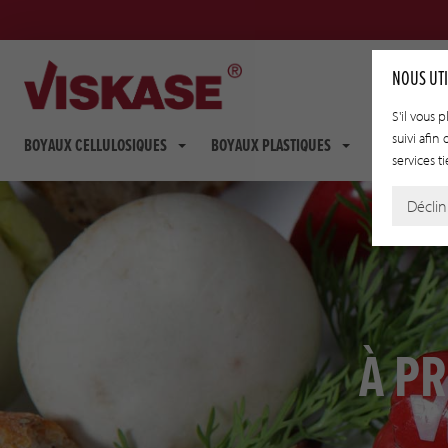
NOUS UTI
S'il vous 
suivi afin
BOYAUX CELLULOSIQUES
BOYAUX PLASTIQUES
BOYAUX FIB
services ti
Déclin
À PR