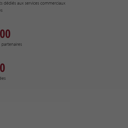
ts dédiés aux services commerciaux
es
100
s partenaires
10
ées