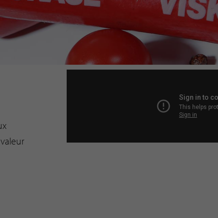
ux
 valeur