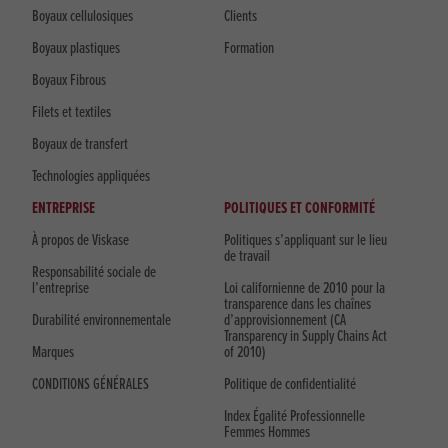
Boyaux cellulosiques
Clients
Boyaux plastiques
Formation
Boyaux Fibrous
Filets et textiles
Boyaux de transfert
Technologies appliquées
ENTREPRISE
POLITIQUES ET CONFORMITÉ
À propos de Viskase
Politiques s’appliquant sur le lieu
de travail
Responsabilité sociale de
l’entreprise
Loi californienne de 2010 pour la
transparence dans les chaînes
Durabilité environnementale
d’approvisionnement (CA
Transparency in Supply Chains Act
Marques
of 2010)
CONDITIONS GÉNÉRALES
Politique de confidentialité
Index Égalité Professionnelle
Femmes Hommes