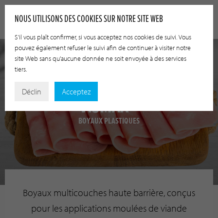
NOUS UTILISONS DES COOKIES SUR NOTRE SITE WEB
S'il vous plaît confirmer, si vous acceptez nos cookies de suivi. Vous
pouvez également refuser le suivi afin de continuer à visiter notre
site Web sans qu'aucune donnée ne soit envoyée à des services
tiers.
Déclin
Acceptez
VISMAX®
BOYAUX PLASTIQUES
Boyaux multicouches haute barrière, conçus
pour les applications moulées de viande