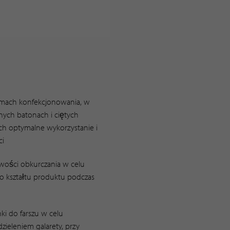
mach konfekcjonowania, w
nych batonach i ciętych
ch optymalne wykorzystanie i
ci
wości obkurczania w celu
 kształtu produktu podczas
ki do farszu w celu
zieleniem galarety, przy