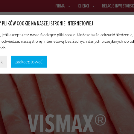
FIRMA
KLIENCI
RELACJE INWESTORSK
 PLIKÓW COOKIE NA NASZEJ STRONIE INTERNETOWEJ
 jeśli akceptujesz nasze śledzące pliki cookie. Możesz także odrzucić śledzenie,
 odwiedzać naszą stronę internetową bez żadnych danych przesyłanych do us
BRUSOWE
SIATKI I TKANINY
OSŁONKI TRANSFEROWE
TECHN
cich.
ek
zaakceptować
VISMAX®