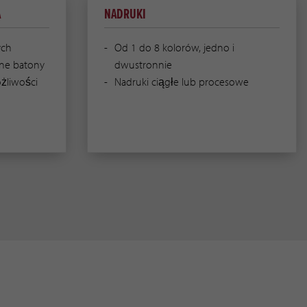
A
NADRUKI
ych
Od 1 do 8 kolorów, jedno i
one batony
dwustronnie
ożliwości
Nadruki ciągłe lub procesowe