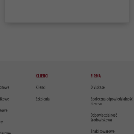
KLIENCI
FIRMA
lozowe
Klienci
O Viskase
tikowe
Szkolenia
Społeczna odpowiedzialność
biznesu
usowe
Odpowiedzialność
środowiskowa
ny
Znaki towarowe
sferowe