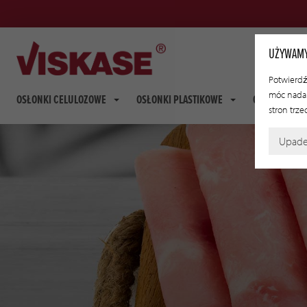
UŻYWAMY
Potwierdź,
móc nadal
OSŁONKI CELULOZOWE
OSŁONKI PLASTIKOWE
OSŁONKI FI
stron trze
Upad