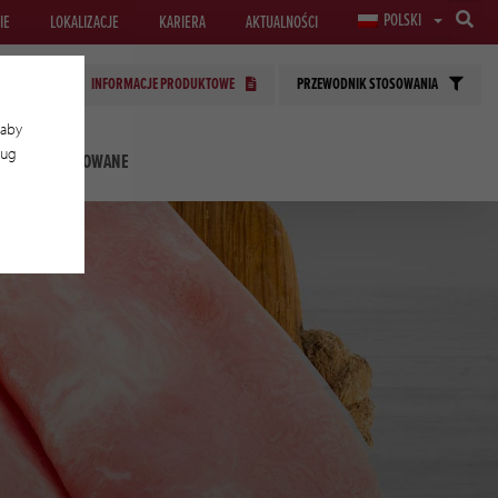
POLSKI
IE
LOKALIZACJE
KARIERA
AKTUALNOŚCI
INFORMACJE PRODUKTOWE
PRZEWODNIK STOSOWANIA
 aby
ług
OLOGIE STOSOWANE