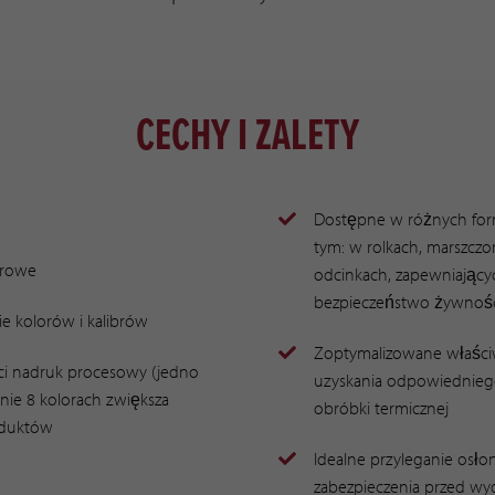
CECHY I ZALETY
Dostępne w różnych for
tym: w rolkach, marszczo
erowe
odcinkach, zapewniający
bezpieczeństwo żywnoś
e kolorów i kalibrów
Zoptymalizowane właści
ci nadruk procesowy (jedno
uzyskania odpowiedniego
ie 8 kolorach zwiększa
obróbki termicznej
oduktów
Idealne przyleganie osłon
zabezpieczenia przed wyd