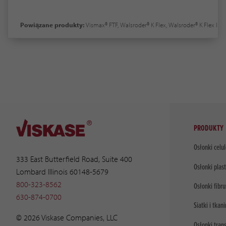
Powiązane produkty:
Vismax® FTF, Walsroder® K Flex, Walsroder® K Flex I
PRODUKTY
Osłonki celu
333 East Butterfield Road, Suite 400
Osłonki plas
Lombard Illinois 60148-5679
800-323-8562
Osłonki fibr
630-874-0700
Siatki i tkani
© 2026 Viskase Companies, LLC
Osłonki tran