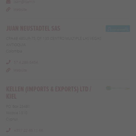
isam@isam.is
Website
JUAN NEUSTADTEL SAS
CRA.48 48SUR-75, OF. 135 CENTRO MULTIPLE LAS VEGAS
ANTIOQUIA
Colombia
57 4 288-5454
Website
KELLEN (IMPORTS & EXPORTS) LTD /
KIEL
P.O. Box 25481
Nicosia 1310
Cyprus
+357 22 46 11 66