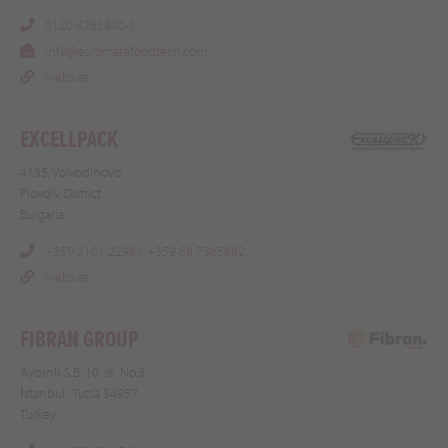
0120 4283840-3
info@euromatefoodtech.com
Website
EXCELLPACK
4135, Voivodinovo
Plovdiv District
Bulgaria
+359 3101 2298 / +359 88 7365882
Website
FIBRAN GROUP
Aydınlı S.B. 10. sk. No:3
İstanbul , Tuzla 34957
Turkey