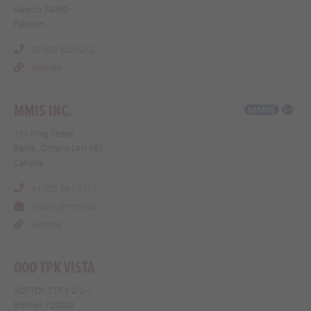
Karachi 74000
Pakistan
92 300 8251212
Website
MMIS INC.
151 King Street
Barrie , Ontario L4N 6B5
Canada
+1 905 841-1717
inquiry@mmis.ca
Website
OOO TPK VISTA
VOSTOK STR 5 2/2-1
Bishkek 720000