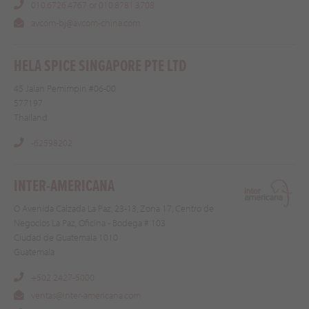
010.6726.4767 or 010.8781.3708
avcom-bj@avcom-china.com
HELA SPICE SINGAPORE PTE LTD
45 Jalan Pemimpin #06-00
577197
Thailand
-62598202
INTER-AMERICANA
O Avenida Calzada La Paz, 23-13, Zona 17, Centro de
Negocios La Paz, Oficina - Bodega # 103
Ciudad de Guatemala 1010
Guatemala
+502 2427-5000
ventas@inter-americana.com