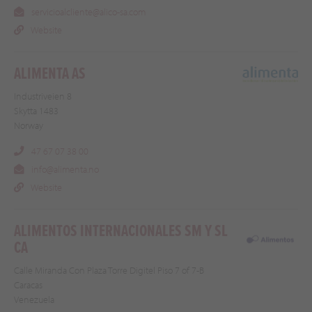
servicioalcliente@alico-sa.com
Website
ALIMENTA AS
Industriveien 8
Skytta 1483
Norway
47 67 07 38 00
info@alimenta.no
Website
ALIMENTOS INTERNACIONALES SM Y SL
CA
Calle Miranda Con Plaza Torre Digitel Piso 7 of 7-B
Caracas
Venezuela