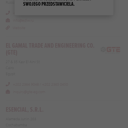
Russia
SWOJEGO PRZEDSTAWICIELA.
+7 (812) 740 30 65
info@edlw.ru
Website
EL GAMAL TRADE AND ENGINEERING CO.
(GTE)
27 & 35 Kasr El Aini St.
Cairo
Egypt
+202 2364 9048 / +202 2365 0450
inquiry@gte-eg.com
ESENCIAL, S.R.L.
Alameda Junin 203
Cochabamba