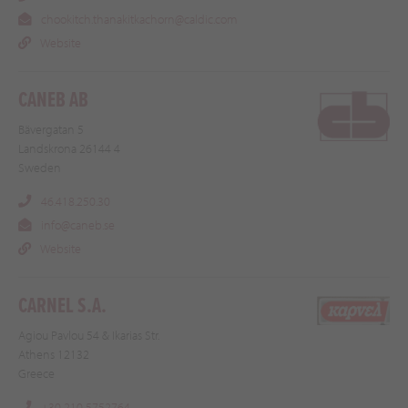
chookitch.thanakitkachorn@caldic.com
Website
CANEB AB
Bävergatan 5
Landskrona 26144 4
Sweden
46.418.250.30
info@caneb.se
Website
CARNEL S.A.
Agiou Pavlou 54 & Ikarias Str.
Athens 12132
Greece
+30 210 5752764