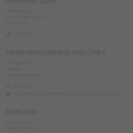
CONTINENTAL CASING
145 Broadway
Brooklyn , New York 11211
United States
718-387-5056
CONVERTIDORA CIBAENA DE PAPEL C POR A
Estrella Sadhala
Santiago
Dominican Republic
809-576-4495
asist.gerenciaconvert@baldom.net / baldom.trading@claro.net.do
DELING FOOD
Uysolzar str., 23
Tashkent 100146