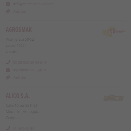
Info@aditec-aditivos.com
Website
AGROSMAK
Promyslova 50-52
Lwow 79024
Ukraine
00 38 050 50 44 614
agrosmaklviv11@i.ua
Website
ALICO S.A.
Calle 10 sur 55 ff 63
Medellin , Antioquia
Colombia
(4) 360 00 30