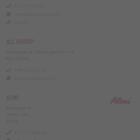
58 212 750 0050
comex@alitecsolutions.com
Website
ALL GROUP
Kara Garayev av., house 3, apartment 14
Baku AZ1096
+994 50 245 21 62
atufguliyev@yahoo.frcom
ALMI
Baumgasse 64
Vienna 1030
Austria
43 7221 73399 460