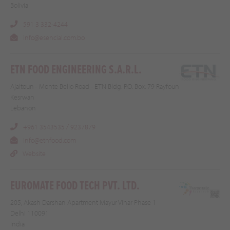
Bolivia
591 3 332-4244
info@esencial.com.bo
ETN FOOD ENGINEERING S.A.R.L.
Ajaltoun - Monte Bello Road - ETN Bldg. P.O. Box: 79 Rayfoun
Kesrwan
Lebanon
+961 3543535 / 9237879
info@etnfood.com
Website
EUROMATE FOOD TECH PVT. LTD.
205, Akash Darshan Apartment Mayur Vihar Phase 1
Delhi 110091
India