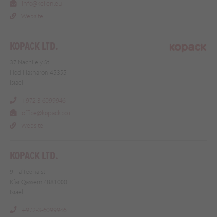
info@kellen.eu
Website
KOPACK LTD.
37 Nachliely St.
Hod Hasharon 45355
Israel
+972 3 6099946
office@kopack.co.il
Website
KOPACK LTD.
9 Ha’Teena st
Kfar Qassem 4881000
Israel
+972-3-6099946