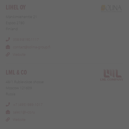
LIHEL OY
Mänkimiehentie 21
Espoo 2780
Finland
358.9.8190.1117
contact@solina-group.fi
Website
LML & CO
48/1 Rublevskoe shosse
Moscow 121609
Russia
+7 (495) 989-1017
sales1@l-co.ru
Website