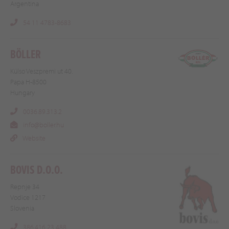
Argentina
54 11 4783-8683
BÖLLER
Külso Veszpremi ut 40.
Papa H-8500
Hungary
0036.89.313.2
info@boller.hu
Website
BOVIS D.O.O.
Repnje 34
Vodice 1217
Slovenia
386.416 23 488