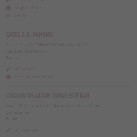
info@carnel.gr
Website
CATEC S.A. PANAMA
Calle El Sitio N° 7 Edificio Don Lucho, Galera N° 2
Juan Diaz, Panama 1010
Panama
507.393.4568
catec1@cableonda.net
CHACON VILAZZON JORGE ESTEBAN
CALLE SBTTE. H. MORALES NRO. 1000 ZONA LA CHIMBA
Cochabamba
Bolivia
591 4 444 -9977