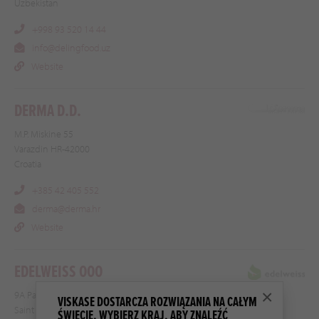
Uzbekistan
+998 93 520 14 44
info@delingfood.uz
Website
DERMA D.D.
M.P. Miskine 55
Varazdin HR-42000
Croatia
+385 42 405 552
derma@derma.hr
Website
EDELWEISS OOO
×
9A Paradnaya str.
VISKASE DOSTARCZA ROZWIĄZANIA NA CAŁYM
Saint Petersburg 191014
ŚWIECIE. WYBIERZ KRAJ, ABY ZNALEŹĆ