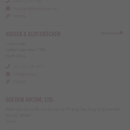
+34 972 70 17 06
yavuzcam@fibrangroup.net
Website
GEIGER & KLOTZBÜCHER
1 Venus Way
Wetton Cape town 7780
South Africa
+27 (0)21 761 8911
info@g-k.co.za
Website
GOLDEN AVCOM, LTD.
Room 203, Guo Ji Pei Xun Da Lou No. 70 Yang Qiao, Yong Ding Men Wai
Beijing 100068
China