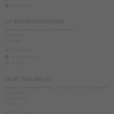
anton@bovis.si
C.F. RICH REPRESENTACIONES
Calle Principal, Pasaje #2, Casa #114 Colonia Avila
San Salvador
El Salvador
503.2.298.2722
arca@arcarep.com
Website
CALDIC (THAILAND) LLC
B.B Building, 18th Floor, Unit 1802, No. 54, Sukhumvit 21 Road, Klongtoey-
Nuea, Wattana
Bangkok 10110
Thailand
66.0.2259.8500