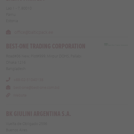
Lao 1 - 7, 80010
Pärnu
Estonia
office@balticpack.ee
BEST-ONE TRADING CORPORATION
Road#06 New, Plot#999, Mirpur DOHS, Pallabi
Dhaka 1216
Bangladesh
+88-02-51040138
best-one@best-one.com.bd
Website
BK GIULINI ARGENTINA S.A.
Vuelta de Obligado 2596
Buenos Aires