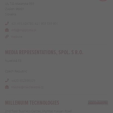
UL. T.G. Masaryka 955
Zvolen 96001
Slovakia
421.455.324783, 421 903 535 901
info@maspoma.sk
Website
MEDIA REPRESENTATIONS, SPOL. S R.O.
Nuselská 53
Czech Republic
+420 602396029
mediar@mediarepre.cz
MILLENUIM TECHNOLOGIES
2nd floor Business Center, Mumtaz Hassan Road