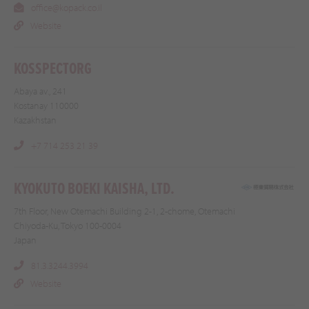
office@kopack.co.il
Website
KOSSPECTORG
Abaya av., 241
Kostanay 110000
Kazakhstan
+7 714 253 21 39
KYOKUTO BOEKI KAISHA, LTD.
7th Floor, New Otemachi Building 2-1, 2-chome, Otemachi
Chiyoda-Ku, Tokyo 100-0004
Japan
81.3.3244.3994
Website