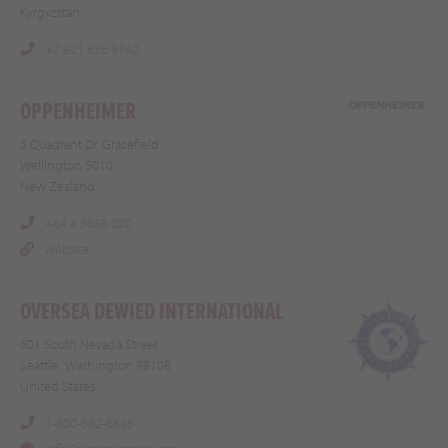
Kyrgyzstan
+7 921 636 9140
OPPENHEIMER
5 Quadrant Dr. Gracefield
Wellington 5010
New Zealand
+64 4 5688 020
Website
OVERSEA DEWIED INTERNATIONAL
601 South Nevada Street
Seattle , Washington 98108
United States
1-800-682-6845