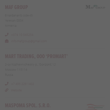
MAF GROUP
8 Vardanants side-str.
Yerevan 0004
Armenia
+374 10 545254
info.mafgroup@gmail.com
MART TRADING, OOO ‘PROMART’
2-oy Kozhevnicheskiy p., 'Gorizont', 12
Moscow 115114
Russia
+7 495 229 1402
Website
MASPOMA SPOL. S.R.O.