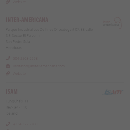
Website
INTER-AMERICANA
Parque Industrial Los Delfines Ofibodega # 07, 33 calle
S.E. Sector El Polvorin
San Pedro Sula
Honduras
504-2508-2558
ventashn@initer-americana.com
Website
ISAM
Tunguhalsi 11
Reykjavík 110
Iceland
+354 522 2700