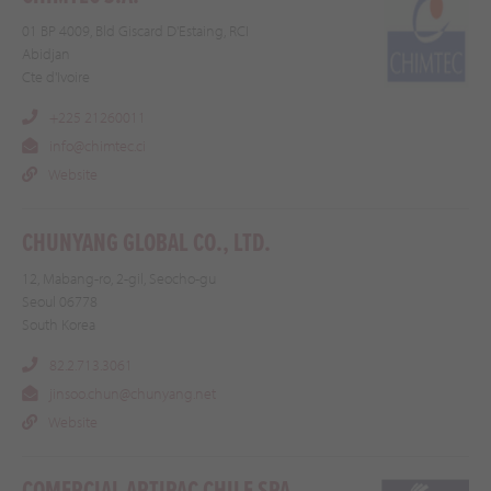
01 BP 4009, Bld Giscard D'Estaing, RCI
Abidjan
Cte d'Ivoire
+225 21260011
info@chimtec.ci
Website
CHUNYANG GLOBAL CO., LTD.
12, Mabang-ro, 2-gil, Seocho-gu
Seoul 06778
South Korea
82.2.713.3061
jinsoo.chun@chunyang.net
Website