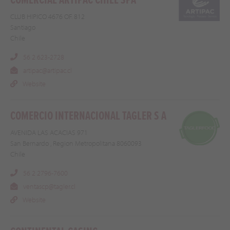
COMERCIAL ARTIPAC CHILE SPA
CLUB HIPICO 4676 OF. 812
Santiago
Chile
56 2 623-2728
artipac@artipac.cl
Website
COMERCIO INTERNACIONAL TAGLER S A
AVENIDA LAS ACACIAS 971
San Bernardo , Region Metropolitana 8060093
Chile
56 2 2796-7600
ventascp@tagler.cl
Website