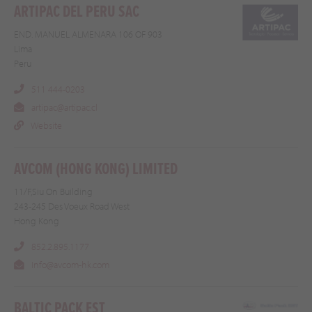
ARTIPAC DEL PERU SAC
END. MANUEL ALMENARA 106 OF 903
Lima
Peru
511 444-0203
artipac@artipac.cl
Website
AVCOM (HONG KONG) LIMITED
11/F,Siu On Building
243-245 Des Voeux Road West
Hong Kong
852.2.895.1177
Info@avcom-hk.com
BALTIC PACK EST