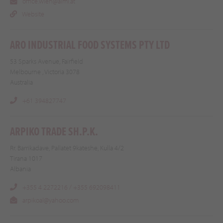
office.wien@almi.at
Website
ARO INDUSTRIAL FOOD SYSTEMS PTY LTD
53 Sparks Avenue, Fairfield
Melbourne , Victoria 3078
Australia
+61 394827747
ARPIKO TRADE SH.P.K.
Rr. Barrikadave, Pallatet 9kateshe, Kulla 4/2
Tirana 1017
Albania
+355 4 2272216 / +355 692098411
arpikoal@yahoo.com