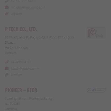
52-55-1999-8471
info@overseacasing.com
Website
P TECH CO., LTD.
02 Pho Quang St, Stadium QK 7, Room B7 Tan Binh
District
Ho Chi Minh City
Vietnam
84-8-997-4373
ptech@ptech.com.vn
Website
PIONEER – RTOR
Street Ignat no.4, Pioneer building
Iasi 700381
Romania