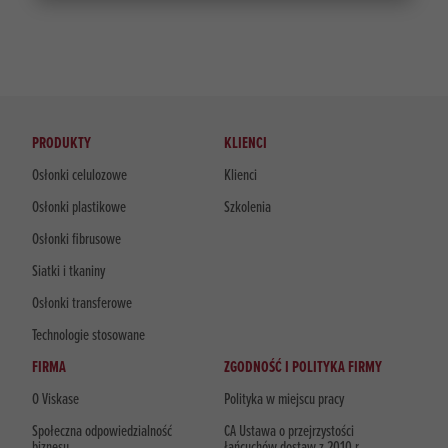
PRODUKTY
KLIENCI
Osłonki celulozowe
Klienci
Osłonki plastikowe
Szkolenia
Osłonki fibrusowe
Siatki i tkaniny
Osłonki transferowe
Technologie stosowane
FIRMA
ZGODNOŚĆ I POLITYKA FIRMY
O Viskase
Polityka w miejscu pracy
Społeczna odpowiedzialność
CA Ustawa o przejrzystości
biznesu
łańcuchów dostaw z 2010 r.