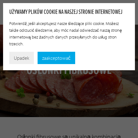
UŻYWAMY PLIKÓW COOKIE NA NASZEJ STRONIE INTERNETOWEJ
Potwierdź, jeśli akceptujesz nasze śledzące pliki cookie. Możesz
także odrzucić śledzenie, aby móc nadal odwiedzać naszą stronę
internetową bez żadnych danych przesyłanych do usług stron
trzecich.
Upadek
zaakceptować
OSŁONKI FIBRUSOWE
Osłonki fibrusowe są unikalną kombinacją