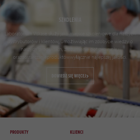
SZKOLENIA
Laboratorium Viskase służy jako miejsce szkoleniowe dla naszych
dystrybutorów i klientów, umożliwiając im zdobycie wiedzy o
naszych produktach, zrozumienie potrzeb rynku
orazdostarczanieproduktówwyłącznie najlepszej jakości.
DOWIEDZ SIĘ WIĘCEJ
PRODUKTY
KLIENCI