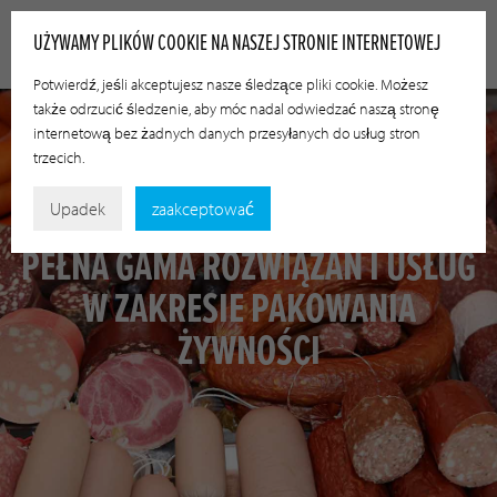
UŻYWAMY PLIKÓW COOKIE NA NASZEJ STRONIE INTERNETOWEJ
Potwierdź, jeśli akceptujesz nasze śledzące pliki cookie. Możesz
także odrzucić śledzenie, aby móc nadal odwiedzać naszą stronę
internetową bez żadnych danych przesyłanych do usług stron
trzecich.
Upadek
zaakceptować
PEŁNA GAMA ROZWIĄZAŃ I USŁUG
W ZAKRESIE PAKOWANIA
ŻYWNOŚCI