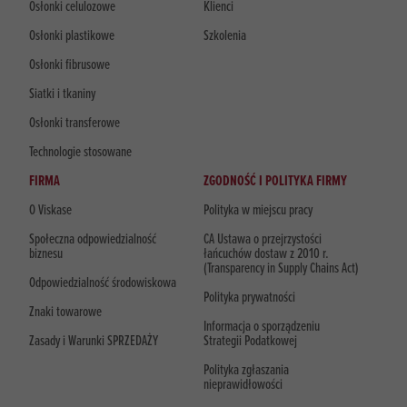
Osłonki celulozowe
Klienci
Osłonki plastikowe
Szkolenia
Osłonki fibrusowe
Siatki i tkaniny
Osłonki transferowe
Technologie stosowane
FIRMA
ZGODNOŚĆ I POLITYKA FIRMY
O Viskase
Polityka w miejscu pracy
Społeczna odpowiedzialność
CA Ustawa o przejrzystości
biznesu
łańcuchów dostaw z 2010 r.
(Transparency in Supply Chains Act)
Odpowiedzialność środowiskowa
Polityka prywatności
Znaki towarowe
Informacja o sporządzeniu
Zasady i Warunki SPRZEDAŻY
Strategii Podatkowej
Polityka zgłaszania
nieprawidłowości