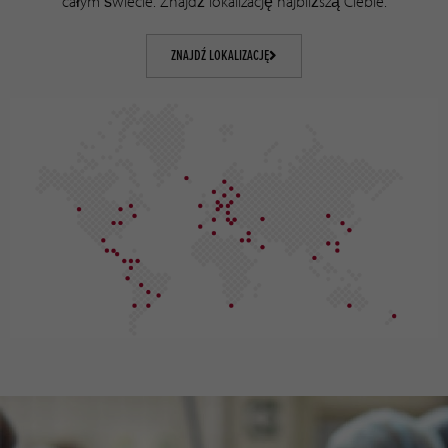
całym świecie. Znajdź lokalizację najbliższą Ciebie.
ZNAJDŹ LOKALIZACJĘ