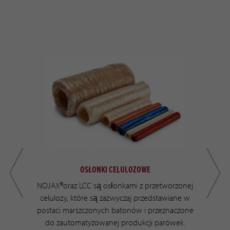
OSŁONKI CELULOZOWE
NOJAX®oraz LCC są osłonkami z przetworzonej
celulozy, które są zazwyczaj przedstawiane w
z
dukt
postaci marszczonych batonów i przeznaczone
kcji
do zautomatyzowanej produkcji parówek.
pl