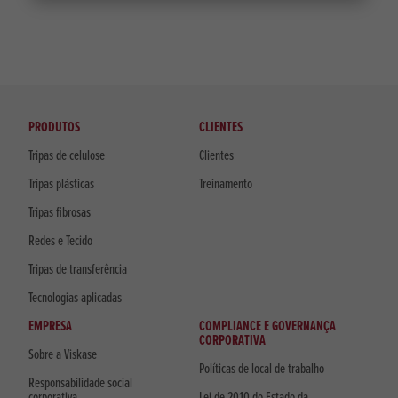
PRODUTOS
CLIENTES
Tripas de celulose
Clientes
Tripas plásticas
Treinamento
Tripas fibrosas
Redes e Tecido
Tripas de transferência
Tecnologias aplicadas
EMPRESA
COMPLIANCE E GOVERNANÇA
CORPORATIVA
Sobre a Viskase
Políticas de local de trabalho
Responsabilidade social
corporativa
Lei de 2010 do Estado da