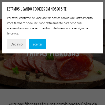
ESTAMOS USANDO COOKIES EM NOSSO SITE
Por favor, confirme, se você aceitar nossos cookies de rastreamento.
Você também pode recusar o rastreamento para continuar
acessando nosso site sem nenhum dado enviado a serviços de
terceiros.
Declínio
aceitar
TRIPAS FIBROSAS
As tripas fibrosas são uma combinação única de