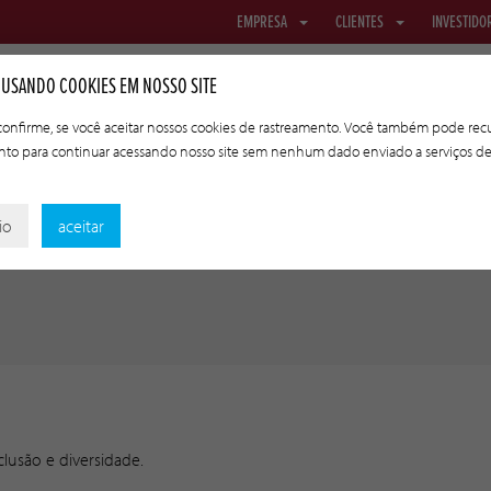
EMPRESA
CLIENTES
INVESTIDO
 USANDO COOKIES EM NOSSO SITE
 confirme, se você aceitar nossos cookies de rastreamento. Você também pode recu
nto para continuar acessando nosso site sem nenhum dado enviado a serviços d
REDES E TECIDO
TRIPAS DE TRANSFERÊNCIA
TECNOLOGIAS A
io
aceitar
lusão e diversidade.