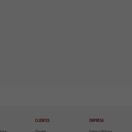
CLIENTES
EMPRESA
ulose
Clientes
Sobre a Viskase