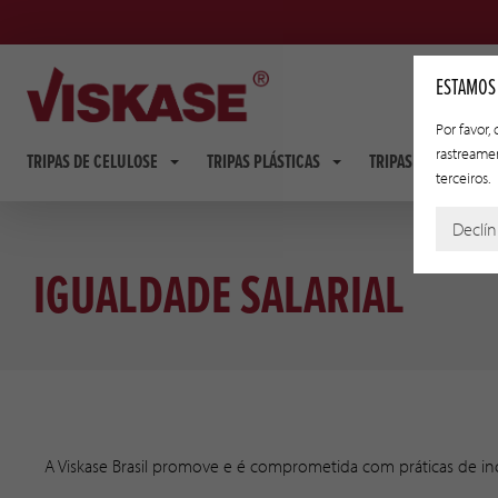
ESTAMOS
Por favor,
rastreame
TRIPAS DE CELULOSE
TRIPAS PLÁSTICAS
TRIPAS FIBROSAS
terceiros.
Declín
IGUALDADE SALARIAL
A Viskase Brasil promove e é comprometida com práticas de inc