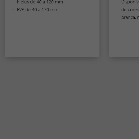
F plus de 40 a 120 mm
Disponív
FVP de 40 a 170 mm
de cores
branca, 