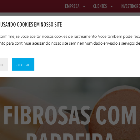
EMPRESA
CLIENTES
INVESTIDOR
 USANDO COOKIES EM NOSSO SITE
 confirme, se você aceitar nossos cookies de rastreamento. Você também pode recu
nto para continuar acessando nosso site sem nenhum dado enviado a serviços d
REDES E TECIDO
TRIPAS DE TRANSFERÊNCIA
TECNOLOGIAS A
io
aceitar
FIBROSAS COM