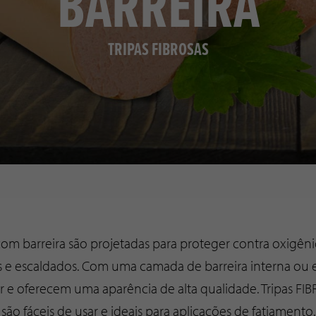
BARREIRA
TRIPAS FIBROSAS
com barreira são projetadas para proteger contra oxigên
e escaldados. Com uma camada de barreira interna ou ex
r e oferecem uma aparência de alta qualidade. Tripas FI
são fáceis de usar e ideais para aplicações de fatiamento.