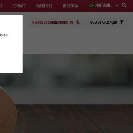
PORTUGUÊS
ES
CONTATO
CARREIRAS
IMPRENSA
RECURSOS SOBRE PRODUTOS
GUIA DE APLICAÇÃO
sar o
e
PLICADAS