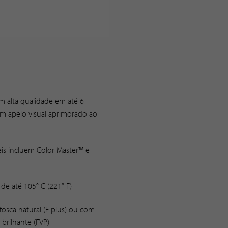
m alta qualidade em até 6
m apelo visual aprimorado ao
is incluem Color Master™ e
de até 105° C (221° F)
fosca natural (F plus) ou com
brilhante (FVP)