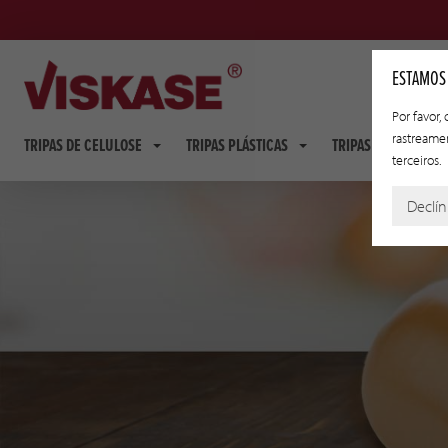
ESTAMOS
Por favor,
rastreame
TRIPAS DE CELULOSE
TRIPAS PLÁSTICAS
TRIPAS FIBROSAS
terceiros.
Declín