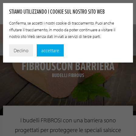
STIAMO UTILIZZANDO I COOKIE SUL NOSTRO SITO WEB
Conferma, se accetti i nostri cookie di tracciamento. Puoi anche
rifiutare il tracciamento, in modo da poter continuare a visitare il
nostro sito Web senza dati inviati a servizi di terze parti.
Declino
accettare
FIBROUSCON BARRIERA
BUDELLI FIBROUS
I budelli FRIBROSI con una barriera sono
progettati per proteggere le speciali salsicce