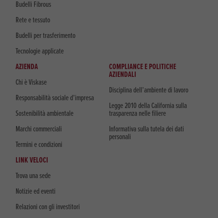
Budelli Fibrous
Rete e tessuto
Budelli per trasferimento
Tecnologie applicate
AZIENDA
COMPLIANCE E POLITICHE
AZIENDALI
Chi è Viskase
Disciplina dell’ambiente di lavoro
Responsabilità sociale d’impresa
Legge 2010 della California sulla
Sostenibilità ambientale
trasparenza nelle filiere
Marchi commerciali
Informativa sulla tutela dei dati
personali
Termini e condizioni
LINK VELOCI
Trova una sede
Notizie ed eventi
Relazioni con gli investitori