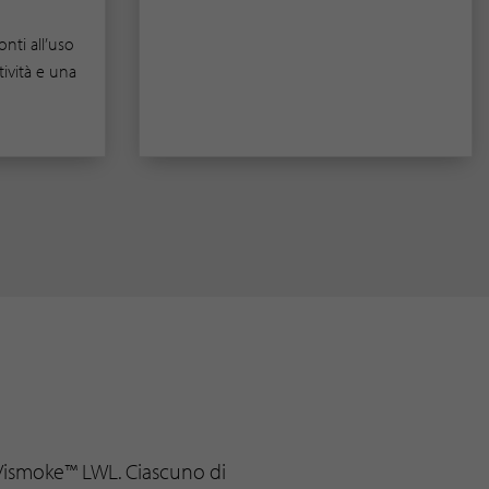
nti all’uso
ività e una
e Vismoke™ LWL. Ciascuno di