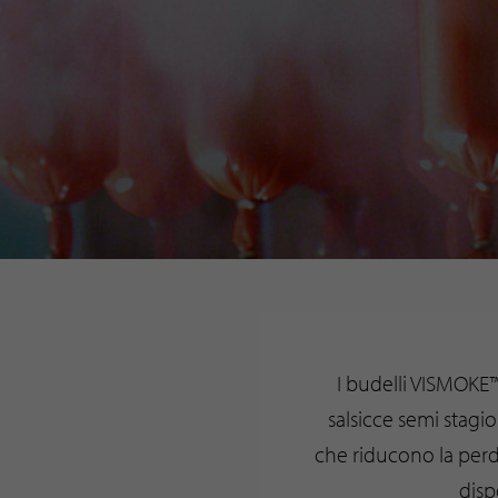
I budelli VISMOKE™
salsicce semi stagi
che riducono la perdi
disp