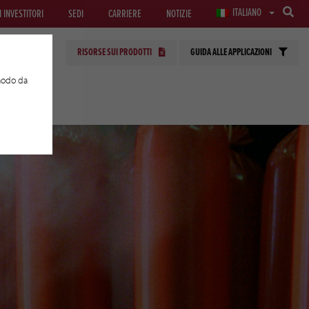
ITALIANO
I INVESTITORI
SEDI
CARRIERE
NOTIZIE
RISORSE SUI PRODOTTI
GUIDA ALLE APPLICAZIONI
 modo da
E APPLICATE