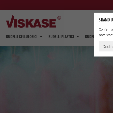
STIAMO U
Conferma, 
poter conti
BUDELLI CELLULOSICI
BUDELLI PLASTICI
BUDELLI FIBROUS
Decli