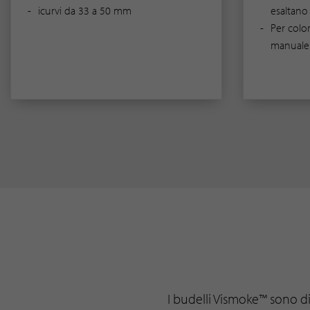
icurvi da 33 a 50 mm
esaltano
Per color
manuale 
I budelli Vismoke™ sono di