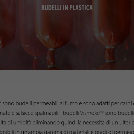
BUDELLI IN PLASTICA
 sono budelli permeabili al fumo e sono adatti per carni 
onate e salsicce spalmabili. I budelli Vismoke™ sono budell
ta di umidità eliminando quindi la necessità di un ulter
onibili in un’ampia gamma di materiali e gradi di permeabi