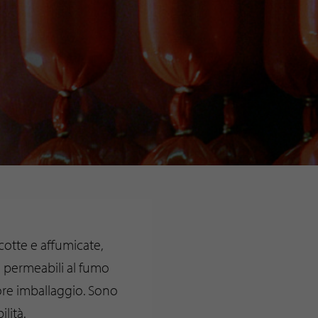
cotte e affumicate,
i permeabili al fumo
iore imballaggio. Sono
lità.