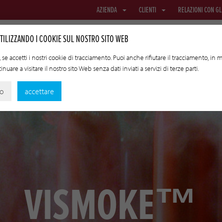
AZIENDA
CLIENTI
RELAZIONI CON GL
TILIZZANDO I COOKIE SUL NOSTRO SITO WEB
se accetti i nostri cookie di tracciamento. Puoi anche rifiutare il tracciamento, in
nuare a visitare il nostro sito Web senza dati inviati a servizi di terze parti.
RETE E TESSUTO
BUDELLI PER TRASFERIMENTO
TECNOLOGI
no
accettare
VISMOKE™