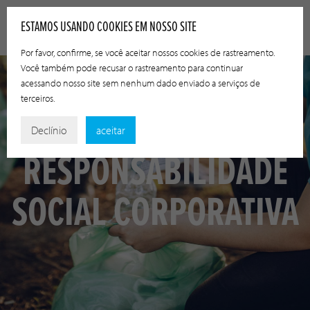
ESTAMOS USANDO COOKIES EM NOSSO SITE
Por favor, confirme, se você aceitar nossos cookies de rastreamento.
Você também pode recusar o rastreamento para continuar
acessando nosso site sem nenhum dado enviado a serviços de
terceiros.
Declínio
aceitar
RESPONSABILIDADE
SOCIAL CORPORATIVA