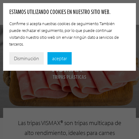
ESTAMOS UTILIZANDO COOKIES EN NUESTRO SITIO WEB.
Confirme si acepta nuestras cookies de seguimiento. También
puede rechazar el seguimiento, por lo que puede continuar
visitando nuestro sitio web sin enviar ningún dato a servicios de
terceros.
Disminución
aceptar
VISMAX®
TRIPAS PLÁSTICAS
Las tripas VISMAX® son tripas multicapa de
alto rendimiento, ideales para carnes