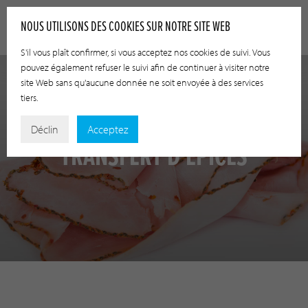
NOUS UTILISONS DES COOKIES SUR NOTRE SITE WEB
S'il vous plaît confirmer, si vous acceptez nos cookies de suivi. Vous
pouvez également refuser le suivi afin de continuer à visiter notre
site Web sans qu'aucune donnée ne soit envoyée à des services
tiers.
Déclin
Acceptez
TRANSFERT D'ÉPICES