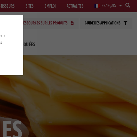
FRANÇAIS
STISSEURS
SITES
EMPLOI
ACTUALITÉS
RESSOURCES SUR LES PRODUITS
GUIDE DES APPLICATIONS
r le
es
LOGIES APPLIQUÉES
UES