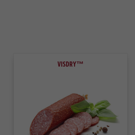
VISDRY™