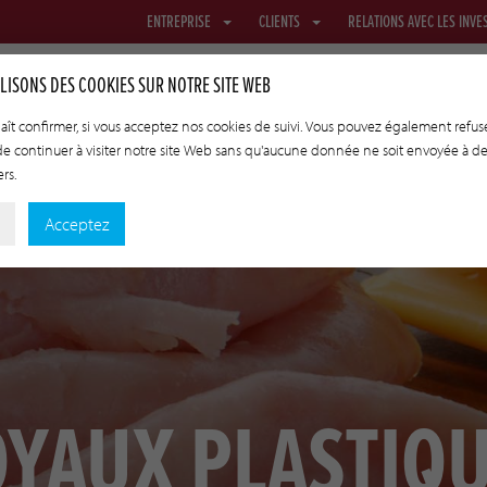
ENTREPRISE
CLIENTS
RELATIONS AVEC LES INVE
LISONS DES COOKIES SUR NOTRE SITE WEB
plaît confirmer, si vous acceptez nos cookies de suivi. Vous pouvez également refuse
 de continuer à visiter notre site Web sans qu'aucune donnée ne soit envoyée à d
ROUS
FILETS ET TEXTILES
BOYAUX DE TRANSFERT
TECHNO
ers.
Acceptez
YAUX PLASTIQ