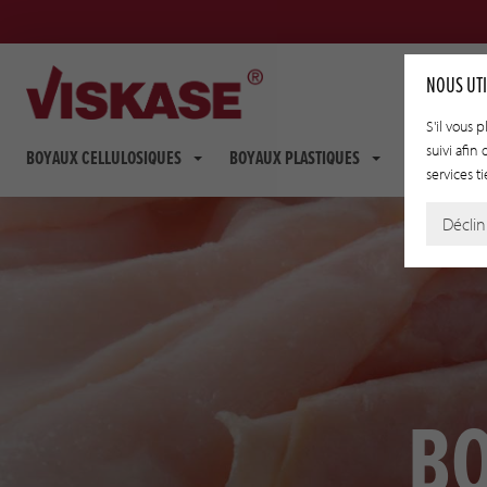
NOUS UTI
S'il vous 
suivi afin
BOYAUX CELLULOSIQUES
BOYAUX PLASTIQUES
BOYAUX FIB
services ti
Déclin
BO