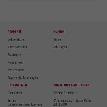
PRODUKTE
KUNDEN
Cellulosehüllen
Kunden
Kunststoffhüllen
Schulungen
Faserdärme
Netze & Textil
Transferdärme
Angewandte Technologien
UNTERNEHMEN
COMPLIANCE & RICHTLINIEN
Über Viskase
Ethische Grundsätze
Soziale
CA Transparency in Supply Chains
Unternehmensverantwortung
Act of 2010