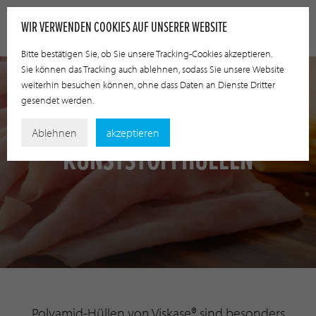
WIR VERWENDEN COOKIES AUF UNSERER WEBSITE
Bitte bestätigen Sie, ob Sie unsere Tracking-Cookies akzeptieren.
Sie können das Tracking auch ablehnen, sodass Sie unsere Website
weiterhin besuchen können, ohne dass Daten an Dienste Dritter
gesendet werden.
Ablehnen
akzeptieren
KUNSTSTOFFHÜLLEN
Polyamid-Hüllen von Viskase® sind besonders