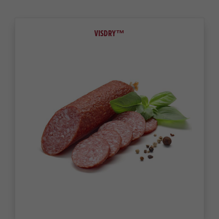
VISDRY™