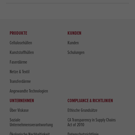
PRODUKTE
KUNDEN
Cellulosehüllen
Kunden
Kunststoffhüllen
Schulungen
Faserdärme
Netze & Textil
Transferdärme
Angewandte Technologien
UNTERNEHMEN
COMPLIANCE & RICHTLINIEN
Über Viskase
Ethische Grundsätze
Soziale
CA Transparency in Supply Chains
Unternehmensverantwortung
Act of 2010
Ökologische Nachhaltigkeit
Datenschutzrichtlinie