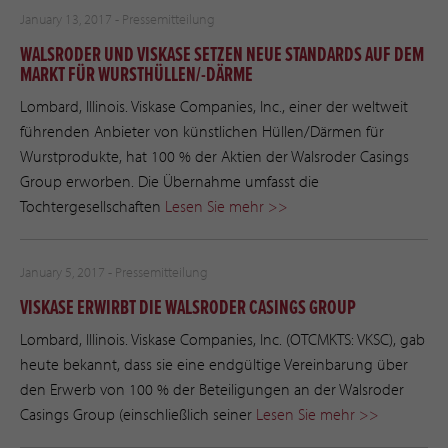
January 13, 2017 -
Pressemitteilung
WALSRODER UND VISKASE SETZEN NEUE STANDARDS AUF DEM
MARKT FÜR WURSTHÜLLEN/-DÄRME
Lombard, Illinois. Viskase Companies, Inc., einer der weltweit
führenden Anbieter von künstlichen Hüllen/Därmen für
Wurstprodukte, hat 100 % der Aktien der Walsroder Casings
Group erworben. Die Übernahme umfasst die
Tochtergesellschaften
Lesen Sie mehr >>
January 5, 2017 -
Pressemitteilung
VISKASE ERWIRBT DIE WALSRODER CASINGS GROUP
Lombard, Illinois. Viskase Companies, Inc. (OTCMKTS: VKSC), gab
heute bekannt, dass sie eine endgültige Vereinbarung über
den Erwerb von 100 % der Beteiligungen an der Walsroder
Casings Group (einschließlich seiner
Lesen Sie mehr >>