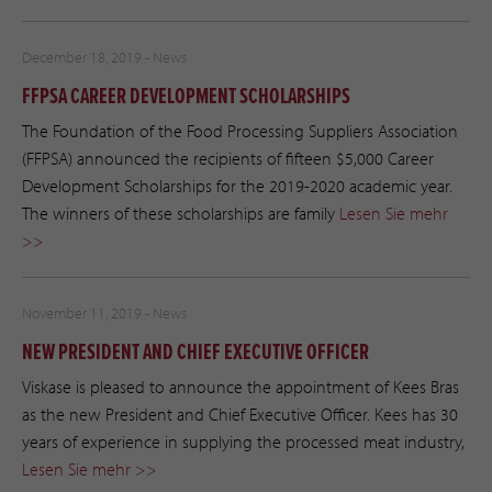
December 18, 2019 -
News
FFPSA CAREER DEVELOPMENT SCHOLARSHIPS
The Foundation of the Food Processing Suppliers Association
(FFPSA) announced the recipients of fifteen $5,000 Career
Development Scholarships for the 2019-2020 academic year.
The winners of these scholarships are family
Lesen Sie mehr
>>
November 11, 2019 -
News
NEW PRESIDENT AND CHIEF EXECUTIVE OFFICER
Viskase is pleased to announce the appointment of Kees Bras
as the new President and Chief Executive Officer. Kees has 30
years of experience in supplying the processed meat industry,
Lesen Sie mehr >>