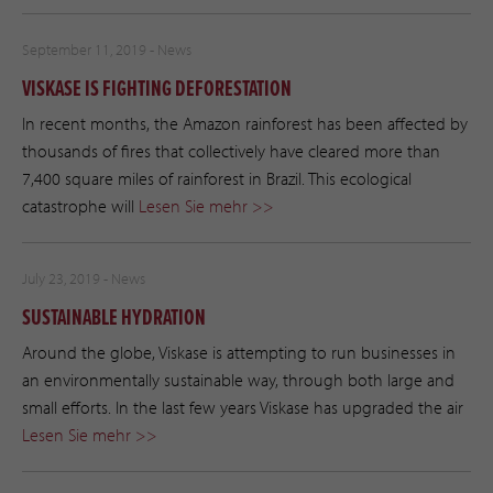
September 11, 2019 -
News
VISKASE IS FIGHTING DEFORESTATION
In recent months, the Amazon rainforest has been affected by
thousands of fires that collectively have cleared more than
7,400 square miles of rainforest in Brazil. This ecological
catastrophe will
Lesen Sie mehr >>
July 23, 2019 -
News
SUSTAINABLE HYDRATION
Around the globe, Viskase is attempting to run businesses in
an environmentally sustainable way, through both large and
small efforts. In the last few years Viskase has upgraded the air
Lesen Sie mehr >>