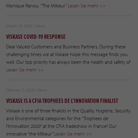
Monique Ranou. “The Milkeur”
Lesen Sie mehr >>
March 16, 2020 -
News
VISKASE COVID-19 RESPONSE
Dear Valued Customers and Business Partners, During these
challenging times we at Viskase hope this message finds you
well. Our top priority has always been the health and safety of
Lesen Sie mehr >>
February 7, 2020 -
News
VISKASE IS A CFIA TROPHEES DE L’INNOVATION FINALIST
Viskase is one of three finalists in the Quality, Hygiene, Security
and Environmental categories for the “Trophees de
l’Innovation 2020” at the CFIA tradeshow in France! Our
innovative “the Milkeur”
Lesen Sie mehr >>