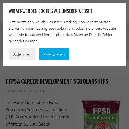
WIR VERWENDEN COOKIES AUF UNSERER WEBSITE
Bitte bestätigen Sie, ob Sie unsere Tracking-Cookies akzeptieren.
Sie können das Tracking auch ablehnen, sodass Sie unsere Website
weiterhin besuchen können, ohne dass Daten an Dienste Dritter
gesendet werden.
NEWS
Ablehnen
akzeptieren
FFPSA CAREER DEVELOPMENT SCHOLARSHIPS
December 18, 2019 -
News
The Foundation of the Food
Processing Suppliers Association
(FFPSA) announced the recipients
of fifteen $5,000 Career