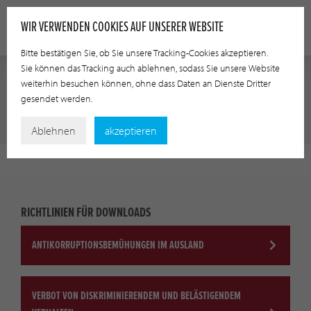
WIR VERWENDEN COOKIES AUF UNSERER WEBSITE
Bitte bestätigen Sie, ob Sie unsere Tracking-Cookies akzeptieren.
Sie können das Tracking auch ablehnen, sodass Sie unsere Website
weiterhin besuchen können, ohne dass Daten an Dienste Dritter
gesendet werden.
ETHISCHE GRUNDSÄTZE
Ablehnen
akzeptieren
RICHTLINIEN FÜR DOWNLOADS
ANTIKORRUPTIONSBEMÜHUNGEN IM AUSLAND
VERBOT VON DISKRIMINIERENDEM UND BELÄSTIGENDEM