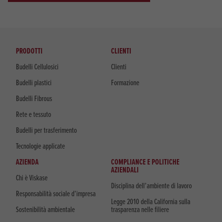
PRODOTTI
CLIENTI
Budelli Cellulosici
Clienti
Budelli plastici
Formazione
Budelli Fibrous
Rete e tessuto
Budelli per trasferimento
Tecnologie applicate
AZIENDA
COMPLIANCE E POLITICHE
AZIENDALI
Chi è Viskase
Disciplina dell’ambiente di lavoro
Responsabilità sociale d’impresa
Legge 2010 della California sulla
Sostenibilità ambientale
trasparenza nelle filiere