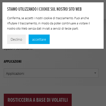
STIAMO UTILIZZANDO I COOKIE SUL NOSTRO SITO WEB
Conferma, se accetti i nostri cookie di tracciamento. Puoi anche
rifiutare il tracciamento, in modo da poter continuare a visitare il
nostro sito Web senza dati inviati a servizi di terze parti.
GUIDA ALLE APPLICAZIONI
Declino
accettare
Trova il prodotto giusto per la tua applicazione usando le
opzioni sottostanti.
APPLICAZIONI
ROSTICCERIA A BASE DI VOLATILI