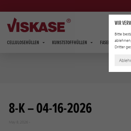
WIR VER
Bitte best
ablehnen,
CELLULOSEHÜLLEN
KUNSTSTOFFHÜLLEN
FASERDÄRME
Dritter g
Ableh
8-K – 04-16-2026
May 8, 2026 -