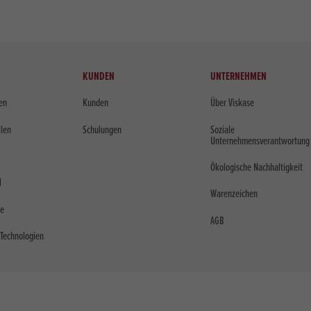
KUNDEN
UNTERNEHMEN
len
Kunden
Über Viskase
llen
Schulungen
Soziale
Unternehmensverantwortung
Ökologische Nachhaltigkeit
l
Warenzeichen
me
AGB
Technologien