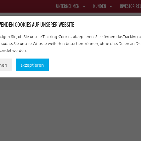
UNTERNEHMEN
KUNDEN
INVESTOR RE
WENDEN COOKIES AUF UNSERER WEBSITE
ätigen Sie, ob Sie unsere Tracking-Cookies akzeptieren. Sie können das Tracking 
 sodass Sie unsere Website weiterhin besuchen können, ohne dass Daten an Di
NETZE & TEXTIL
TRANSFERDÄRME
ANGEWANDTE TECHNOLOGI
esendet werden.
nen
akzeptieren