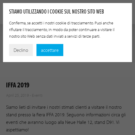
STIAMO UTILIZZANDO I COOKIE SUL NOSTRO SITO WEB
Conferma, se accetti i nostri cookie di tracciamento. Puoi anche
rifiutare il tracciamento, in modo da poter continuare a visitare il
nostro sito Web senza dati inviati a servizi di terze parti.
EVENTI
Declino
accettare
IFFA 2019
April 25, 2019 -
Eventi
Siamo lieti di invitare i nostri stimati clienti a visitare il nostro
stand presso la fiera IFFA 2019. Seguono informazioni circa gli
eventi che avranno luogo alla Neue Halle 12, stand D91. Vi
aspettiamo!