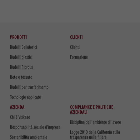
PRODOTTI
CLIENTI
Budelli Cellulosici
Clienti
Budelli plastici
Formazione
Budelli Fibrous
Rete e tessuto
Budelli per trasferimento
Tecnologie applicate
AZIENDA
COMPLIANCE E POLITICHE
AZIENDALI
Chi è Viskase
Disciplina dell’ambiente di lavoro
Responsabilità sociale d’impresa
Legge 2010 della California sulla
Sostenibilità ambientale
trasparenza nelle filiere