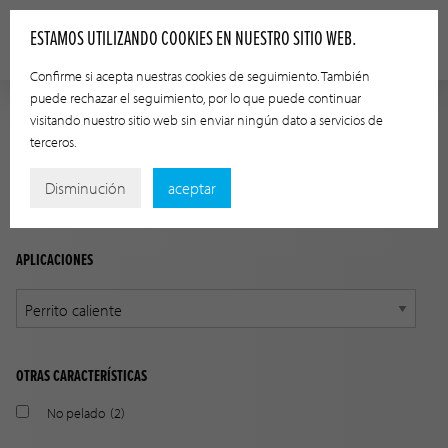
ESTAMOS UTILIZANDO COOKIES EN NUESTRO SITIO WEB.
Confirme si acepta nuestras cookies de seguimiento. También
puede rechazar el seguimiento, por lo que puede continuar
visitando nuestro sitio web sin enviar ningún dato a servicios de
GUÍA DE APLICACIÓN
terceros.
Encuentre el producto adecuado a su aplicación utilizando
Disminución
aceptar
las siguientes opciones.
APLICACIONES
OTRAS CARACTERÍSTICAS
No pelado
(2)