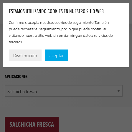
ESTAMOS UTILIZANDO COOKIES EN NUESTRO SITIO WEB.
Confirme si acepta nuestras cookies de seguimiento. También
puede rechazar el seguimiento, por lo que puede continuar
visitando nuestro sitio web sin enviar ningún dato a servicios de
GUÍA DE APLICACIÓN
terceros.
Encuentre el producto adecuado a su aplicación utilizando
Disminución
aceptar
las siguientes opciones.
APLICACIONES
SALCHICHA FRESCA