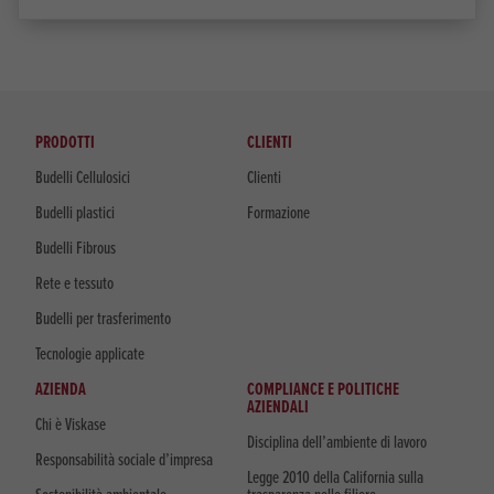
PRODOTTI
CLIENTI
Budelli Cellulosici
Clienti
Budelli plastici
Formazione
Budelli Fibrous
Rete e tessuto
Budelli per trasferimento
Tecnologie applicate
AZIENDA
COMPLIANCE E POLITICHE
AZIENDALI
Chi è Viskase
Disciplina dell’ambiente di lavoro
Responsabilità sociale d’impresa
Legge 2010 della California sulla