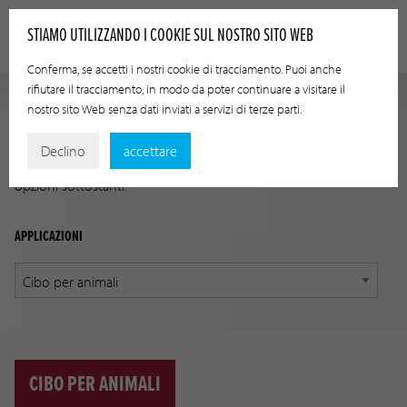
STIAMO UTILIZZANDO I COOKIE SUL NOSTRO SITO WEB
Conferma, se accetti i nostri cookie di tracciamento. Puoi anche
rifiutare il tracciamento, in modo da poter continuare a visitare il
nostro sito Web senza dati inviati a servizi di terze parti.
GUIDA ALLE APPLICAZIONI
Declino
accettare
Trova il prodotto giusto per la tua applicazione usando le
opzioni sottostanti.
APPLICAZIONI
CIBO PER ANIMALI