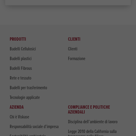
PRODOTTI
CLIENTI
Budelli Cellulosici
Clienti
Budelli plastici
Formazione
Budelli Fibrous
Rete e tessuto
Budelli per trasferimento
Tecnologie applicate
AZIENDA
COMPLIANCE E POLITICHE
AZIENDALI
Chi è Viskase
Disciplina dell’ambiente di lavoro
Responsabilità sociale d’impresa
Legge 2010 della California sulla