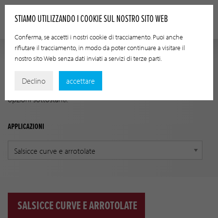
STIAMO UTILIZZANDO I COOKIE SUL NOSTRO SITO WEB
Conferma, se accetti i nostri cookie di tracciamento. Puoi anche
rifiutare il tracciamento, in modo da poter continuare a visitare il
nostro sito Web senza dati inviati a servizi di terze parti.
GUIDA ALLE APPLICAZIONI
Declino
accettare
Trova il prodotto giusto per la tua applicazione usando le
opzioni sottostanti.
APPLICAZIONI
SALSICCE CURVE E ARROTOLATE