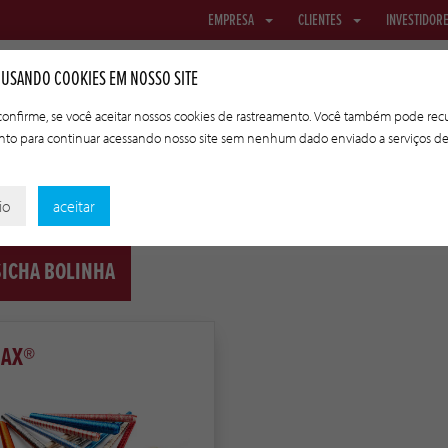
EMPRESA
CLIENTES
INVESTIDOR
 USANDO COOKIES EM NOSSO SITE
 confirme, se você aceitar nossos cookies de rastreamento. Você também pode recu
nto para continuar acessando nosso site sem nenhum dado enviado a serviços d
REDES E TECIDO
TRIPAS DE TRANSFERÊNCIA
TECNOLOGIAS A
io
aceitar
ICHA BOLINHA
JAX®