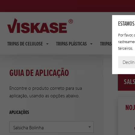
ESTAMOS
Por favor,
rastreame
TRIPAS DE CELULOSE
TRIPAS PLÁSTICAS
TRIPAS FIBROSAS
terceiros.
Declín
GUIA DE APLICAÇÃO
SALS
Encontre o produto correto para sua
aplicação, usando as opções abaixo.
NO
APLICAÇÕES