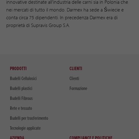
innovative destinate all’industria delle carni sia in Polonia che
nei mercati di tutto il mondo. Darmex ha sede a Świecie e
conta circa 75 dipendenti. In precedenza Darmex era di
proprietà di Supravis Group S.A.
PRODOTTI
CLIENTI
Budelli Cellulosici
Clienti
Budelli plastici
Formazione
Budelli Fibrous
Rete e tessuto
Budelli per trasferimento
Tecnologie applicate
AZIENDA
COMPLIANCE E POLITICHE