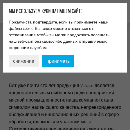
МЫ ИСПОЛЬЗУЕМ КУКИ НА НАШЕМ САЙТЕ
Пожалуйста, подтвердите, если вы принимаете наши
файлы cookie. Вы также можете отказаться от
отслеживания, чтобы вы могли продолжать посещать
наш веб-сайт без каких-либо данных, отправляемых
ОТНОШЕНИЯ С ИНВЕСТОРАМИ
сторонним службам.
снижение
принимать
Вот уже почти сто лет продукция Viskase является
предпочтительным выбором среди предприятий
мясной промышленности; наша компания стала
символом наивысшего качества, непревзойденного
обслуживания и инновационных решений в сфере
обработки, формовки и упаковки мяса.
Сосредотачивая свое внимание на клиентах, мы