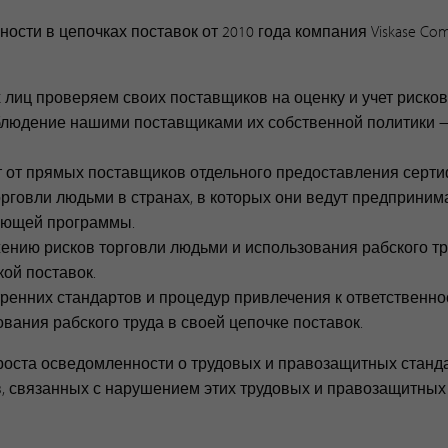
сти в цепочках поставок от 2010 года компания Viskase Comp
х лиц проверяем своих поставщиков на оценку и учет риско
блюдение нашими поставщиками их собственной политики —
т от прямых поставщиков отдельного предоставления серти
орговли людьми в странах, в которых они ведут предприним
вующей программы.
жению рисков торговли людьми и использования рабского тр
кой поставок.
утренних стандартов и процедур привлечения к ответственн
вания рабского труда в своей цепочке поставок.
роста осведомленности о трудовых и правозащитных станд
, связанных с нарушением этих трудовых и правозащитных 