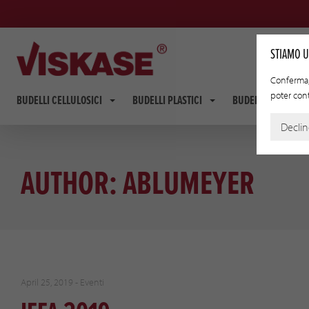
STIAMO U
Conferma, 
poter conti
BUDELLI CELLULOSICI
BUDELLI PLASTICI
BUDELLI FIBROUS
Decli
AUTHOR:
ABLUMEYER
April 25, 2019 -
Eventi