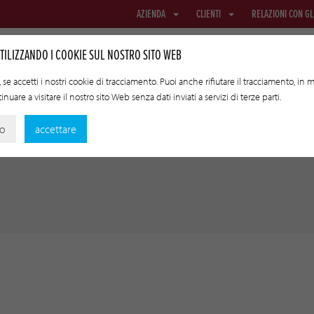
AZIENDA
CLIENTI
RELAZIONI CON GL
TILIZZANDO I COOKIE SUL NOSTRO SITO WEB
se accetti i nostri cookie di tracciamento. Puoi anche rifiutare il tracciamento, in
nuare a visitare il nostro sito Web senza dati inviati a servizi di terze parti.
RETE E TESSUTO
BUDELLI PER TRASFERIMENTO
TECNOLOGI
no
accettare