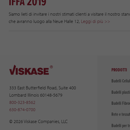
IFFA 2019
Siamo lieti di invitare i nostri stimati clienti a visitare il nostro 
che avranno luogo alla Neue Halle 12,
Leggi di più >>
PRODOTTI
Budelli Cellul
333 East Butterfield Road, Suite 400
Budelli plasti
Lombard Illinois 60148-5679
800-323-8562
Budelli Fibro
630-874-0700
Rete e tessu
© 2026 Viskase Companies, LLC
Budelli per t