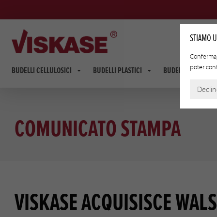
STIAMO U
Conferma, 
poter conti
BUDELLI CELLULOSICI
BUDELLI PLASTICI
BUDELLI FIBROUS
Decli
COMUNICATO STAMPA
VISKASE ACQUISISCE WAL