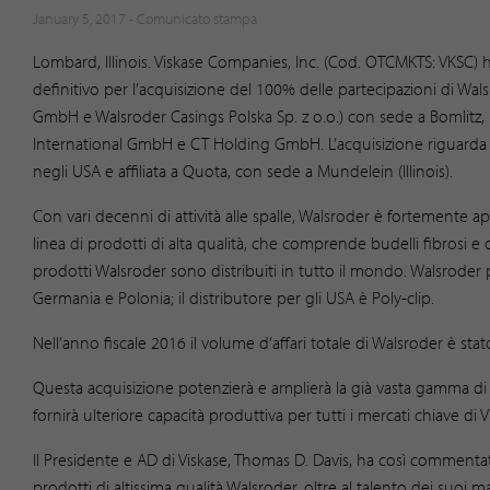
January 5, 2017 -
Comunicato stampa
Lombard, Illinois. Viskase Companies, Inc. (Cod. OTCMKTS: VKSC)
definitivo per l’acquisizione del 100% delle partecipazioni di Wa
GmbH e Walsroder Casings Polska Sp. z o.o.) con sede a Bomlitz
International GmbH e CT Holding GmbH. L’acquisizione riguarda anc
negli USA e affiliata a Quota, con sede a Mundelein (Illinois).
Con vari decenni di attività alle spalle, Walsroder è fortemente app
linea di prodotti di alta qualità, che comprende budelli fibrosi e 
prodotti Walsroder sono distribuiti in tutto il mondo. Walsroder 
Germania e Polonia; il distributore per gli USA è Poly-clip.
Nell’anno fiscale 2016 il volume d’affari totale di Walsroder è stato 
Questa acquisizione potenzierà e amplierà la già vasta gamma di 
fornirà ulteriore capacità produttiva per tutti i mercati chiave di V
Il Presidente e AD di Viskase, Thomas D. Davis, ha così commentato l
prodotti di altissima qualità Walsroder, oltre al talento dei suoi 