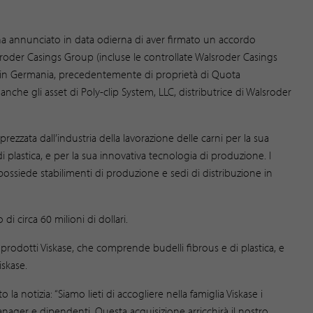
 ha annunciato in data odierna di aver firmato un accordo
lsroder Casings Group (incluse le controllate Walsroder Casings
, in Germania, precedentemente di proprietà di Quota
he gli asset di Poly-clip System, LLC, distributrice di Walsroder
rezzata dall’industria della lavorazione delle carni per la sua
di plastica, e per la sua innovativa tecnologia di produzione. I
possiede stabilimenti di produzione e sedi di distribuzione in
di circa 60 milioni di dollari.
prodotti Viskase, che comprende budelli fibrous e di plastica, e
iskase.
a notizia: “Siamo lieti di accogliere nella famiglia Viskase i
manager e dipendenti. Questa acquisizione arricchirà il nostro