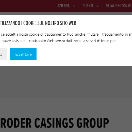
AZIENDA
CLIENTI
RELAZIONI CON GL
TILIZZANDO I COOKIE SUL NOSTRO SITO WEB
se accetti i nostri cookie di tracciamento. Puoi anche rifiutare il tracciamento, in
nuare a visitare il nostro sito Web senza dati inviati a servizi di terze parti.
RETE E TESSUTO
BUDELLI PER TRASFERIMENTO
TECNOLOGI
no
accettare
SRODER CASINGS GROUP