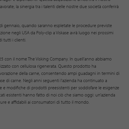
avorate; la sinergia tra i talenti delle nostre due società conferirà
tà di gennaio, quando saranno espletate le procedure previste
ribuzione negli USA da Poly-clip a Viskase avrà luogo nei prossimi
tutti i clienti.
 1925 con il nome The Visking Company. In quell’anno abbiamo
lizzato con cellulosa rigenerata. Questo prodotto ha
 lavorazione della carne, consentendo ampi guadagni in termini di
ase di carne. Negli anni seguenti l’azienda ha continuato a
 e modifiche di prodotti preesistenti per soddisfare le esigenze
rcati esistenti hanno fatto di noi ciò che siamo oggi: un’azienda
cure e affidabili ai consumatori di tutto il mondo.