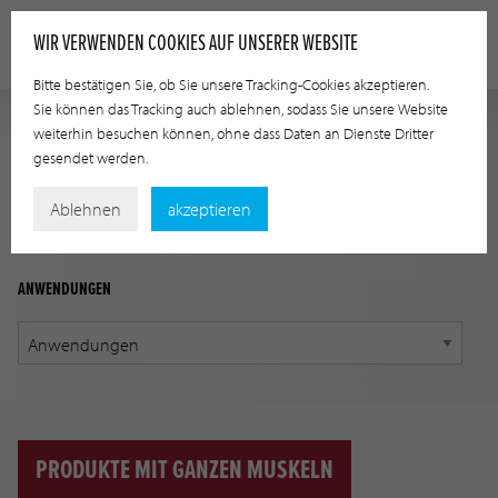
WIR VERWENDEN COOKIES AUF UNSERER WEBSITE
Bitte bestätigen Sie, ob Sie unsere Tracking-Cookies akzeptieren.
Sie können das Tracking auch ablehnen, sodass Sie unsere Website
weiterhin besuchen können, ohne dass Daten an Dienste Dritter
ANWENDUNGSLEITFADEN
gesendet werden.
Finden Sie mithilfe der unten stehenden Optionen das
Ablehnen
akzeptieren
korrekte Produkt für Ihre Anwendung
ANWENDUNGEN
PRODUKTE MIT GANZEN MUSKELN