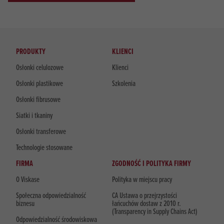
PRODUKTY
KLIENCI
Osłonki celulozowe
Klienci
Osłonki plastikowe
Szkolenia
Osłonki fibrusowe
Siatki i tkaniny
Osłonki transferowe
Technologie stosowane
FIRMA
ZGODNOŚĆ I POLITYKA FIRMY
O Viskase
Polityka w miejscu pracy
Społeczna odpowiedzialność
CA Ustawa o przejrzystości
biznesu
łańcuchów dostaw z 2010 r.
(Transparency in Supply Chains Act)
Odpowiedzialność środowiskowa