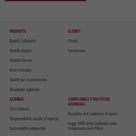
PRODOTTI
CLIENTI
Budelli Cellulosici
Clienti
Budelli plastici
Formazione
Budelli Fibrous
Rete e tessuto
Budelli per trasferimento
Tecnologie applicate
AZIENDA
COMPLIANCE E POLITICHE
AZIENDALI
Chi è Viskase
Disciplina dell’ambiente di lavoro
Responsabilità sociale d’impresa
Legge 2010 della California sulla
Sostenibilità ambientale
trasparenza nelle filiere