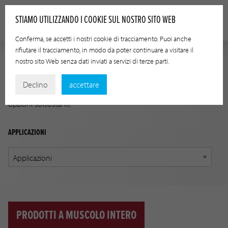
STIAMO UTILIZZANDO I COOKIE SUL NOSTRO SITO WEB
Conferma, se accetti i nostri cookie di tracciamento. Puoi anche
rifiutare il tracciamento, in modo da poter continuare a visitare il
nostro sito Web senza dati inviati a servizi di terze parti.
GUIDA ALLE APPLICAZIONI
Declino
accettare
Trova il prodotto giusto per la tua applicazione usando le
opzioni sottostanti.
APPLICAZIONI
PRODOTTI A MUSCOLO INTERO