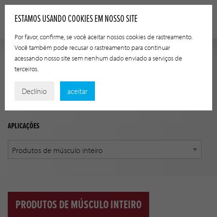
ESTAMOS USANDO COOKIES EM NOSSO SITE
Por favor, confirme, se você aceitar nossos cookies de rastreamento.
Você também pode recusar o rastreamento para continuar
acessando nosso site sem nenhum dado enviado a serviços de
GUIA DE APLICAÇÃO
terceiros.
Encontre o produto correto para sua aplicação, usando as
Declínio
aceitar
opções abaixo.
APLICAÇÕES
PRODUTOS DE MÚSCULO INTEIRO