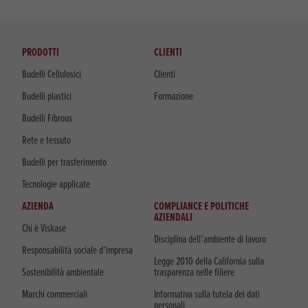
PRODOTTI
CLIENTI
Budelli Cellulosici
Clienti
Budelli plastici
Formazione
Budelli Fibrous
Rete e tessuto
Budelli per trasferimento
Tecnologie applicate
AZIENDA
COMPLIANCE E POLITICHE
AZIENDALI
Chi è Viskase
Disciplina dell’ambiente di lavoro
Responsabilità sociale d’impresa
Legge 2010 della California sulla
Sostenibilità ambientale
trasparenza nelle filiere
Marchi commerciali
Informativa sulla tutela dei dati
personali