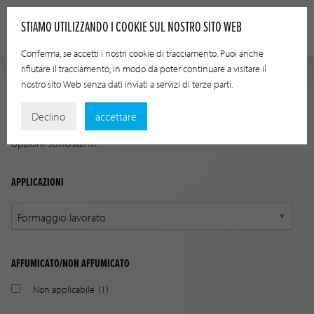
STIAMO UTILIZZANDO I COOKIE SUL NOSTRO SITO WEB
Conferma, se accetti i nostri cookie di tracciamento. Puoi anche
rifiutare il tracciamento, in modo da poter continuare a visitare il
nostro sito Web senza dati inviati a servizi di terze parti.
GUIDA ALLE APPLICAZIONI
Declino
accettare
Trova il prodotto giusto per la tua applicazione usando le
opzioni sottostanti.
APPLICAZIONI
AFFUMICATO/NON AFFUMICATO
Non applicabile
(1)