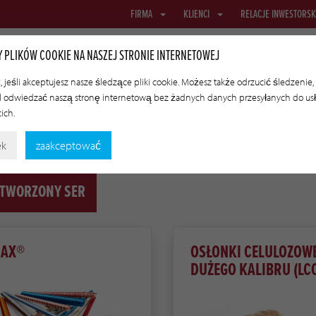
FIRMA
KLIENCI
RELACJE INWESTORSK
 PLIKÓW COOKIE NA NASZEJ STRONIE INTERNETOWEJ
 jeśli akceptujesz nasze śledzące pliki cookie. Możesz także odrzucić śledzenie,
 odwiedzać naszą stronę internetową bez żadnych danych przesyłanych do us
BRUSOWE
SIATKI I TKANINY
OSŁONKI TRANSFEROWE
TECHN
cich.
ek
zaakceptować
TWORZONY SER
JAX®
OSŁONKI CELULOZOW
DUŻEGO KALIBRU (LC