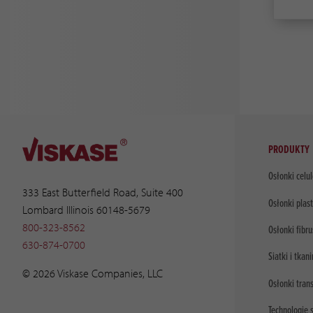
PRODUKTY
Osłonki celu
333 East Butterfield Road, Suite 400
Osłonki plas
Lombard Illinois 60148-5679
800-323-8562
Osłonki fibr
630-874-0700
Siatki i tkani
© 2026 Viskase Companies, LLC
Osłonki tran
Technologie