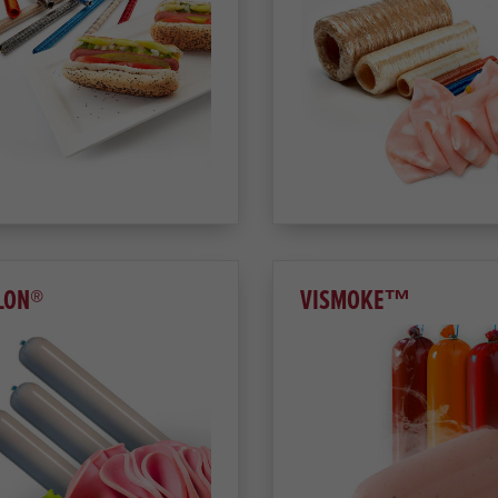
LON®
VISMOKE™