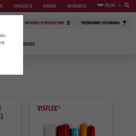
POLSKI
IE
LOKALIZACJE
KARIERA
AKTUALNOŚCI
INFORMACJE PRODUKTOWE
PRZEWODNIK STOSOWANIA
 aby
ług
OLOGIE STOSOWANE
E
VISFLEX®
C)