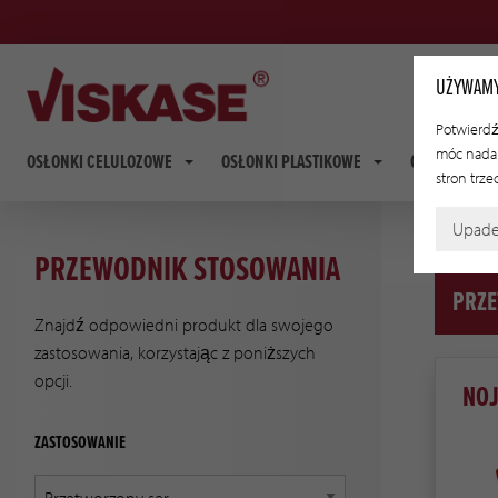
UŻYWAMY
Potwierdź,
móc nadal
OSŁONKI CELULOZOWE
OSŁONKI PLASTIKOWE
OSŁONKI FI
stron trze
Upad
PRZEWODNIK STOSOWANIA
PRZE
Znajdź odpowiedni produkt dla swojego
zastosowania, korzystając z poniższych
opcji.
NO
ZASTOSOWANIE