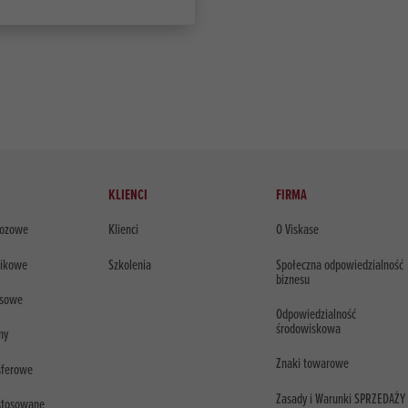
KLIENCI
FIRMA
lozowe
Klienci
O Viskase
tikowe
Szkolenia
Społeczna odpowiedzialność
biznesu
usowe
Odpowiedzialność
środowiskowa
ny
Znaki towarowe
sferowe
Zasady i Warunki SPRZEDAŻY
 stosowane